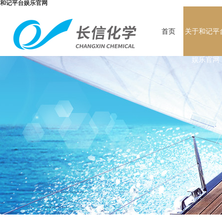
和记平台娱乐官网
首页
关于和记平
娱乐官网