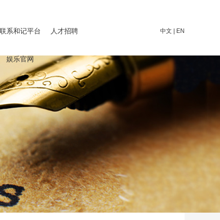
联系和记平台
人才招聘
中文
|
EN
娱乐官网