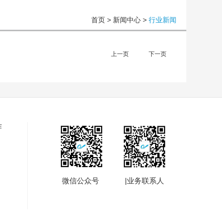
首页
> 新闻中心 >
行业新闻
上一页
下一页
作
微信公众号
|业务联系人