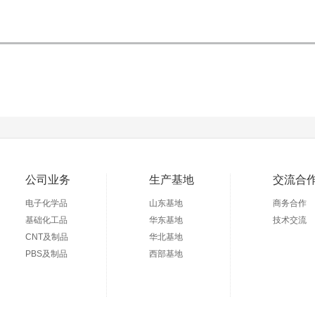
公司业务
生产基地
交流合
电子化学品
山东基地
商务合作
基础化工品
华东基地
技术交流
CNT及制品
华北基地
PBS及制品
西部基地