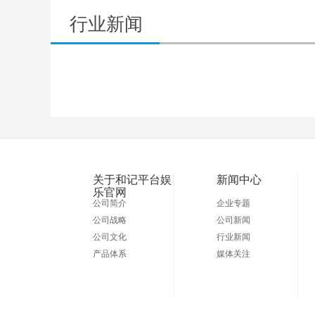
行业新闻
关于和记平台娱
新闻中心
乐官网
公司简介
企业专题
公司战略
公司新闻
公司文化
行业新闻
产品体系
媒体关注